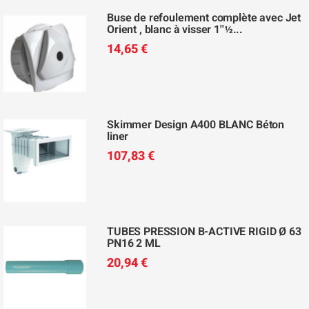
Buse de refoulement complète avec Jet
Orient , blanc à visser 1''½...
14,65 €
Skimmer Design A400 BLANC Béton
liner
107,83 €
TUBES PRESSION B-ACTIVE RIGID Ø 63
PN16 2 ML
20,94 €