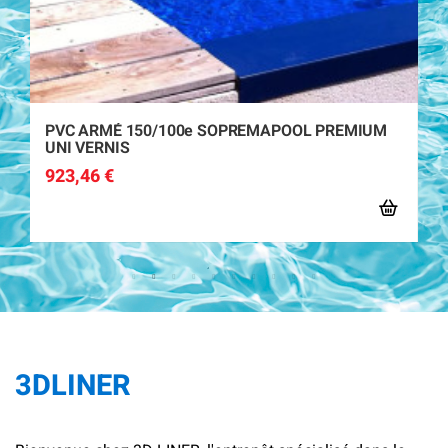
I
PVC ARMÉ 150/100e SOPREMAPOOL PREMIUM
P
UNI VERNIS
I
923,46 €
1
3DLINER