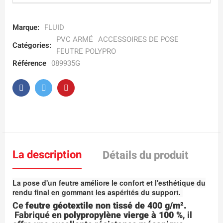
Marque:
FLUID
PVC ARMÉ
ACCESSOIRES DE POSE
Catégories:
FEUTRE POLYPRO
Référence
089935G
La description
Détails du produit
La pose d'un feutre améliore le confort et l'esthétique du
rendu final en gommant les aspérités du support.
Ce
feutre géotextile non tissé de 400 g/m².
Fabriqué en
polypropylène vierge à 100 %
, il