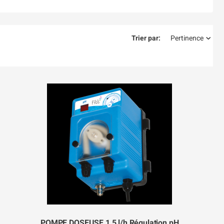
Trier par:
Pertinence
POMPE DOSEUSE 1,5 l/h Régulation pH